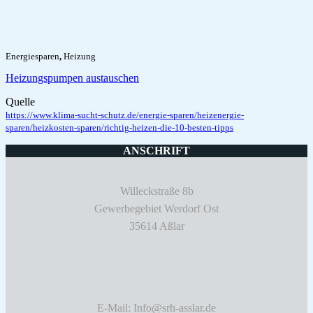
Energiesparen
,
Heizung
Heizungspumpen austauschen
Quelle
https://www.klima-sucht-schutz.de/energie-sparen/heizenergie-
sparen/heizkosten-sparen/richtig-heizen-die-10-besten-tipps
ANSCHRIFT
Willeckstraße 8b
Gewerbegebiet Werdorf Ost
35614 Aßlar
E-Mail: Info@srh-asslar.de