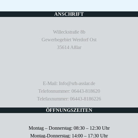
ANSCHRIFT
Willeckstraße 8b
Gewerbegebiet Werdorf Ost
35614 Aßlar
E-Mail: Info@srh-asslar.de
Telefonnummer: 06443-818620
Telefaxnummer: 06443-8186226
ÖFFNUNGSZEITEN
Montag – Donnerstag: 08:30 – 12:30 Uhr
Montag-Donnerstag: 14:00 – 17:30 Uhr