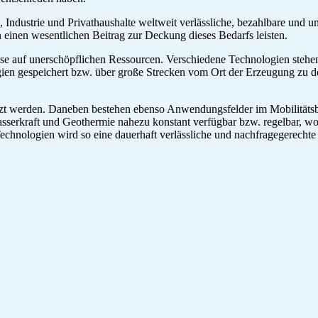
 Industrie und Privathaushalte weltweit verlässliche, bezahlbare und
inen wesentlichen Beitrag zur Deckung dieses Bedarfs leisten.
eise auf unerschöpflichen Ressourcen. Verschiedene Technologien stehen
en gespeichert bzw. über große Strecken vom Ort der Erzeugung zu de
t werden. Daneben bestehen ebenso Anwendungsfelder im Mobilitätsb
Wasserkraft und Geothermie nahezu konstant verfügbar bzw. regelbar, w
chnologien wird so eine dauerhaft verlässliche und nachfragegerechte