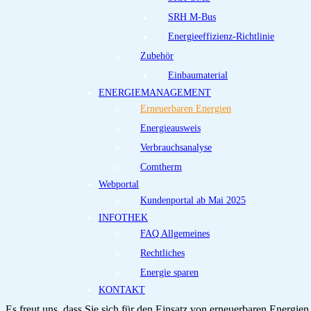
SRH M-Bus
Energieeffizienz-Richtlinie
Zubehör
Einbaumaterial
ENERGIEMANAGEMENT
Erneuerbaren Energien
Energieausweis
Verbrauchsanalyse
Comtherm
Webportal
Kundenportal ab Mai 2025
INFOTHEK
FAQ Allgemeines
Rechtliches
Energie sparen
KONTAKT
Es freut uns, dass Sie sich für den Einsatz von erneuerbaren Energien