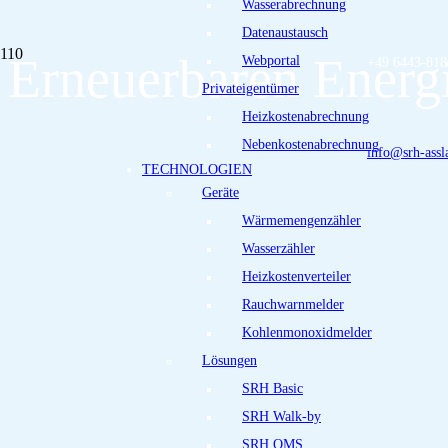
Wasserabrechnung
Datenaustausch
Erneuerbaren Energ
Webportal
+49 6443-818
Privateigentümer
Heizkostenabrechnung
Nebenkostenabrechnung
info@srh-assl
TECHNOLOGIEN
Geräte
Wärmemengenzähler
Wasserzähler
Heizkostenverteiler
Rauchwarnmelder
Kohlenmonoxidmelder
Lösungen
SRH Basic
SRH Walk-by
SRH OMS