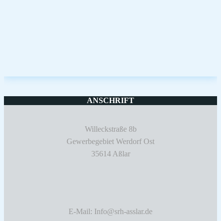
ANSCHRIFT
Willeckstraße 8b
Gewerbegebiet Werdorf Ost
35614 Aßlar
E-Mail: Info@srh-asslar.de