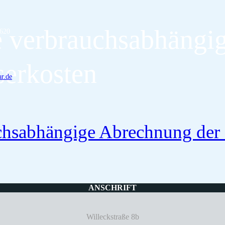
e verbrauchsabhängi
620
erkosten
ar.de
uchsabhängige Abrechnung de
ANSCHRIFT
Willeckstraße 8b