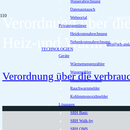
Wasserabrechnung
Datenaustausch
Verordnung über di
Webportal
+49 6443-818
Privateigentümer
Heizkostenabrechnung
Heiz-und Warmwass
Nebenkostenabrechnung
info@srh-assl
TECHNOLOGIEN
Geräte
Wärmemengenzähler
Verordnung über die verbra
Wasserzähler
Heizkostenverteiler
Rauchwarnmelder
Kohlenmonoxidmelder
Lösungen
SRH Basic
SRH Walk-by
SRH OMS