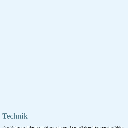
Technik
Der Wärmezähler besteht aus einem Paar präziser Temperaturfühler